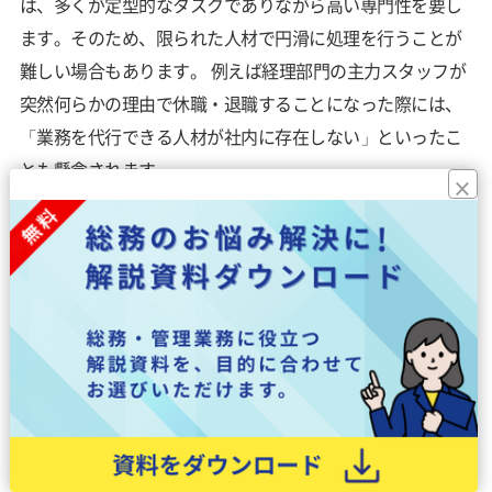
は、多くが定型的なタスクでありながら高い専門性を要し
ます。そのため、限られた人材で円滑に処理を行うことが
難しい場合もあります。 例えば経理部門の主力スタッフが
突然何らかの理由で休職・退職することになった際には、
「業務を代行できる人材が社内に存在しない」といったこ
とも懸念されます。
×
各手続きや法制度に精通した専門会社へ委託することで、
業務の属人化を防ぎつつ業務の遂行をより安定的に整える
ことが可能になります。
総合受付
「企業の顔」と言われる総合受付における、来訪者や代表